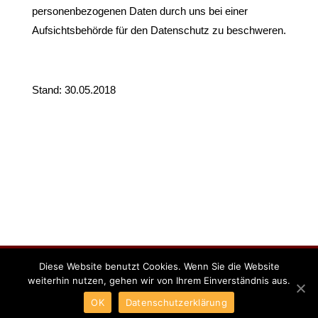
personenbezogenen Daten durch uns bei einer
Aufsichtsbehörde für den Datenschutz zu beschweren.
Stand: 30.05.2018
Impressum
Datenschutzerklärung
Diese Website benutzt Cookies. Wenn Sie die Website
weiterhin nutzen, gehen wir von Ihrem Einverständnis aus.
OK
Datenschutzerklärung
Solesko GmbH | Steinplatz 3, 10623 Berlin